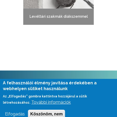
Levéltári szakmák diákszemmel
A felhasználói élmény javítása érdekében a
webhelyen sütiket használunk
Az „Elfogadás” gombra kattintva hozzájárul a sütik
E-mail: leveltarpedagogia@mnl.gov.hu
További információk
létrehozásához.
Tel.: 06 1 225 2815, 06 1 225 2858
Elfogadás
Köszönöm, nem