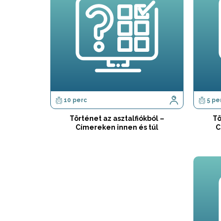
10 perc
5 pe
Történet az asztalfiókból –
Tö
Címereken innen és túl
C