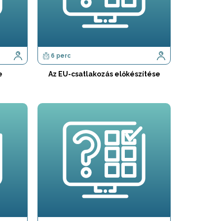
6 perc
e
Az EU-csatlakozás előkészítése