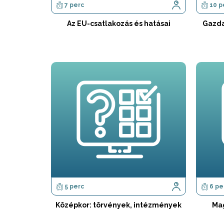
7 perc
10 p
Az EU-csatlakozás és hatásai
Gazda
5 perc
6 pe
Középkor: törvények, intézmények
Mag