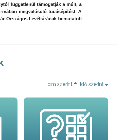
ytól függetlenül támogatják a múlt, a
formában megvalósuló tudásépítést. A
ltár Országos Levéltárának bemutatott
k
cím szerint
idő szerint