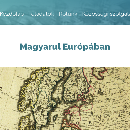
Ugrás
a
Fő navigáció
Kezdőlap
Feladatok
Rólunk
Közösségi szolgál
tartalomra
Magyarul Európában