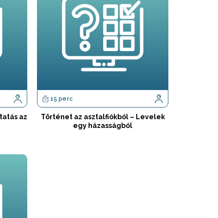
15 perc
tatás az
Történet az asztalfiókból – Levelek
egy házasságból