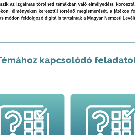
eszik az izgalmas történeti témákban való elmélyedést, korosztál
okon, élményeken keresztül történő megismerését, a játékos 
os módon feldolgozó digitális tartalmak a Magyar Nemzeti Levé
Témához kapcsolódó feladato