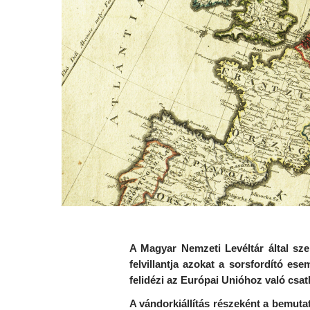
A Magyar Nemzeti Levéltár által sz
felvillantja azokat a sorsfordító e
felidézi az Európai Unióhoz való csat
A vándorkiállítás részeként a bemuta