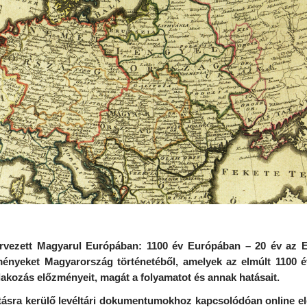
ervezett Magyarul Európában: 1100 év Európában – 20 év az E
seményeket Magyarország történetéből, amelyek az elmúlt 1100 é
lakozás előzményeit, magát a folyamatot és annak hatásait.
tásra kerülő levéltári dokumentumokhoz kapcsolódóan online elér