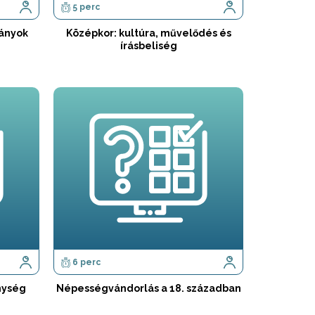
5 perc
ányok
Középkor: kultúra, művelődés és
írásbeliség
6 perc
nység
Népességvándorlás a 18. században