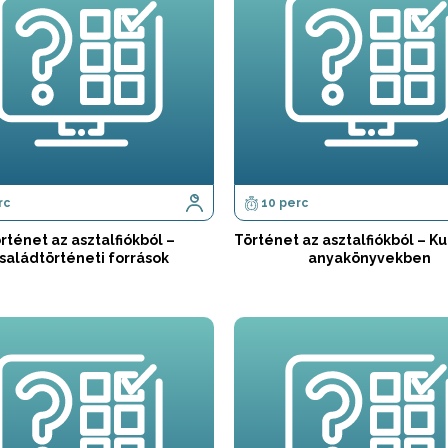
rc
10 perc
rténet az asztalfiókból –
Történet az asztalfiókból – Ku
saládtörténeti források
anyakönyvekben