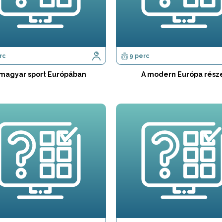
rc
9 perc
 magyar sport Európában
A modern Európa rész