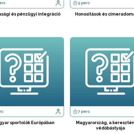
erc
5 perc
sági és pénzügyi integráció
Honosítások és címeradom
rc
7 perc
yar sportolók Európában
Magyarország, a kereszté
védőbástyája