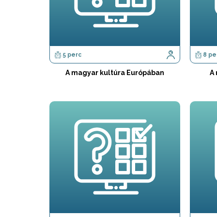
5 perc
8 pe
A magyar kultúra Európában
A