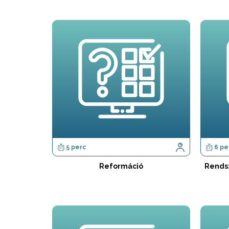
5 perc
6 pe
Reformáció
Rends