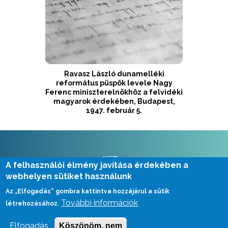
Ravasz László dunamelléki
református püspök levele Nagy
Ferenc miniszterelnökhöz a felvidéki
magyarok érdekében, Budapest,
1947. február 5.
A felhasználói élmény javítása érdekében a
webhelyen sütiket használunk
E-mail: leveltarpedagogia@mnl.gov.hu
Az „Elfogadás” gombra kattintva hozzájárul a sütik
További információk
Tel.: 06 1 225 2815, 06 1 225 2858
létrehozásához.
Elfogadás
Köszönöm, nem