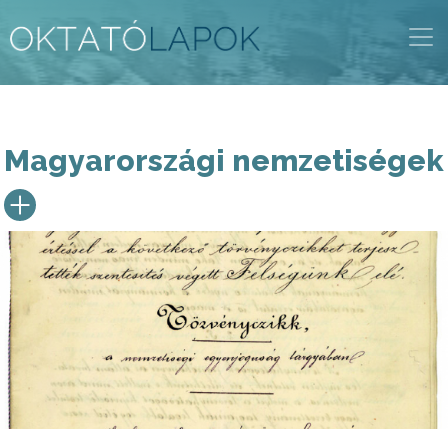
Ugrás
a
tartalomra
Magyarországi nemzetiségek