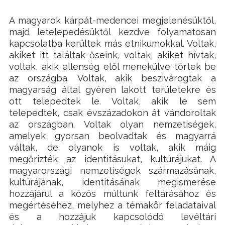
A magyarok kárpát-medencei megjelenésüktől,
majd letelepedésüktől kezdve folyamatosan
kapcsolatba kerültek más etnikumokkal. Voltak,
akiket itt találtak őseink, voltak, akiket hívtak,
voltak, akik ellenség elől menekülve törtek be
az országba. Voltak, akik beszivárogtak a
magyarság által gyéren lakott területekre és
ott telepedtek le. Voltak, akik le sem
telepedtek, csak évszázadokon át vándoroltak
az országban. Voltak olyan nemzetiségek,
amelyek gyorsan beolvadtak és magyarrá
váltak, de olyanok is voltak, akik máig
megőrizték az identitásukat, kultúrájukat. A
magyarországi nemzetiségek származásának,
kultúrájának, identitásának megismerése
hozzájárul a közös múltunk feltárásához és
megértéséhez, melyhez a témakör feladataival
és a hozzájuk kapcsolódó levéltári