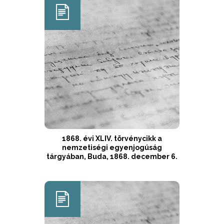
1868. évi XLIV. törvénycikk a
nemzetiségi egyenjogúság
tárgyában, Buda, 1868. december 6.