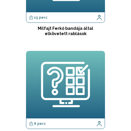
15 perc
Milfajt Ferkó bandája által
elkövetett rablások
8 perc