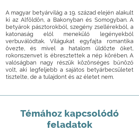
A magyar betyárvilág a 19. század elején alakult
ki az Alföldön, a Bakonyban és Somogyban. A
betyárok pásztorokból, szegény zsellérekből, a
katonaság elől menekülő legényekből
verbuválódtak. Világukat egyfajta romantika
övezte, és mivel a hatalom üldözte őket,
rokonszenvet is ébresztettek a nép körében. A
valóságban nagy részük közönséges bűnöző
volt, aki legfeljebb a sajátos betyárbecsületet
tisztelte, de a tulajdont és az életet nem.
Témához kapcsolódó
feladatok