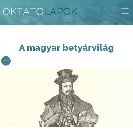
Ugrás
a
tartalomra
A magyar betyárvilág