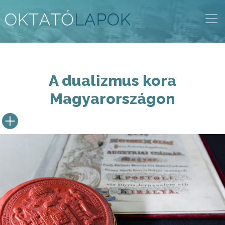
Ugrás
a
tartalomra
A dualizmus kora
Magyarországon