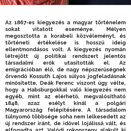
Az 1867-es kiegyezés a magyar történelem
sokat vitatott eseménye. Mélyen
megosztotta a korabeli közvéleményt, és
történeti értékelése is hosszú ideig
ellentmondásos volt. A kiegyezés nyomán
létrejött új politikai rendszert jelentős
társadalmi erők utasították el. Az
emigrációban élő, de nagy népszerűségnek
örvendő Kossuth Lajos súlyos jogfeladásnak
minősítette, Deák Ferenc viszont úgy vélte,
hogy a Habsburgokkal való kiegyezés nem
egyéb, mint az elérhető, megvalósítható
1848, azaz esélyt kínál a polgári
Magyarország felépítésére. A társadalom
túlnyomó többsége soha nem lelkesedett az
új rendszer iránt, de idővel lojálissá vált, és
elfogadta azt. Valódi rokonszenv alakult ki